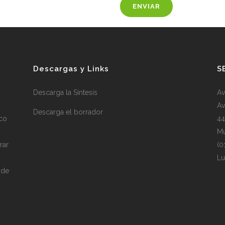
Descargas y Links
S
Descarga la Síntesis
Av
Av
Descarga el borrador
sco
44
Mu
rar
(0
Lu
 de