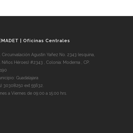
EMADET | Oficinas Centrales
. Circunvalación Agustín Yañez No. 2343 (esquina,
. Niños Héroes) #2343 , Colonia: Moderna , CP:
190
nicipio: Guadalajara
1) 30308250 ext 55632.
nes a Viernes de 09:00 a 15:00 hrs.